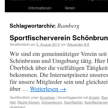
Informationen
Verein
Bamberg
Schlagwortarchiv:
Sportfischerverein Schönbrun
Veröffentlicht am
5. August 2013
von
Alexander Arlt
Wir sind ein gemeinnütziger Verein seit
Schönbrunn und Umgebung tätig. Hier 
Überblick über die vielfältigen Tätigkei
bekommen. Die Internetpräsenz unseres 
für unsere Mitglieder sein und gleichzeit
über …
Weiterlesen
→
Veröffentlicht unter
Sonstiges
|
Verschlagwortet mit
Angeln
,
Bam
Heil
,
Rauhe Ebrach
,
Schoenbrunn
,
Sportfischer
,
Sportfischerver
deaktiviert
für