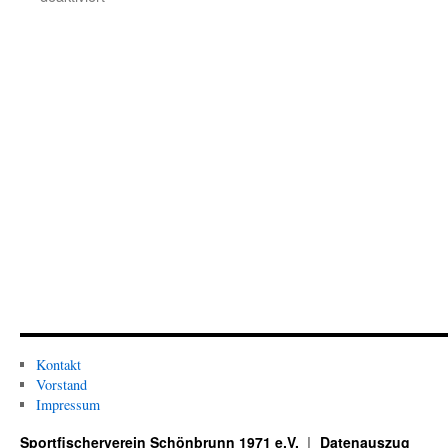
Sportfischerverein
Schönbrunn
1971
e.V.
Kontakt
Vorstand
Impressum
Sportfischerverein Schönbrunn 1971 e.V.
Datenauszug